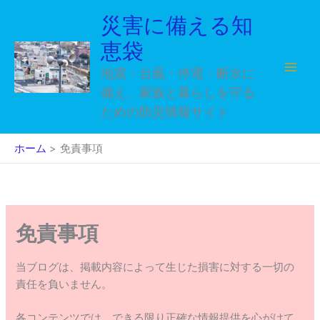
内
災害に備える知
容
を
恵袋
ス
地震・台風・停電・断水に
キ
備え、家族と暮らしを守る
ッ
ための防災情報サイト
プ
ホーム
免責事項
免責事項
当ブログは、掲載内容によって生じた損害に対する一切の
責任を負いません。
各コンテンツでは、できる限り正確な情報提供を心がけて